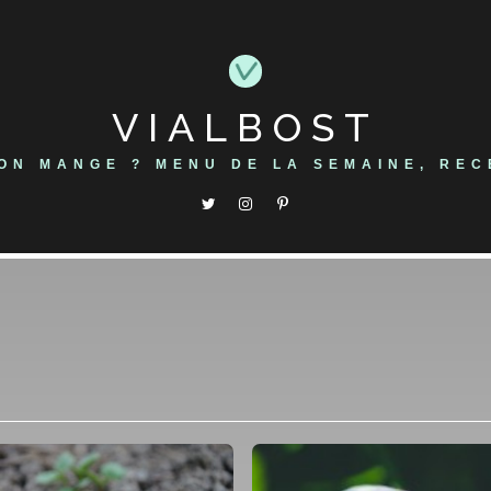
VIALBOST
'ON MANGE ? MENU DE LA SEMAINE, REC