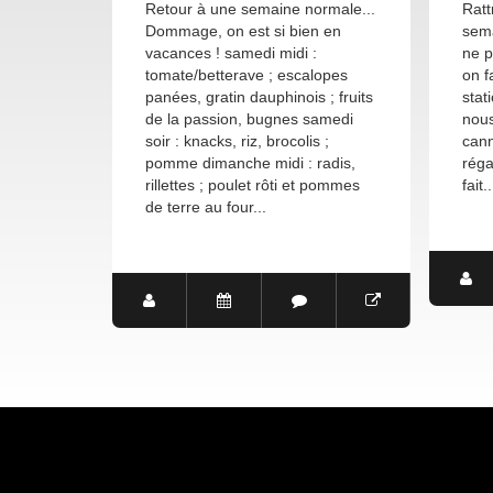
Retour à une semaine normale...
Ratt
Dommage, on est si bien en
sema
vacances ! samedi midi :
ne p
tomate/betterave ; escalopes
on f
panées, gratin dauphinois ; fruits
stat
de la passion, bugnes samedi
nous
soir : knacks, riz, brocolis ;
cann
pomme dimanche midi : radis,
réga
rillettes ; poulet rôti et pommes
fait..
de terre au four...