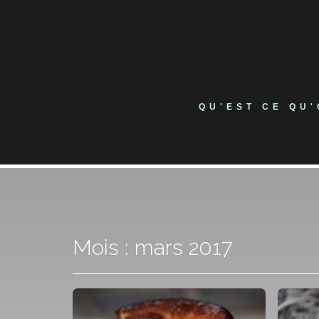
Skip
to
content
QU'EST CE QU
Mois : mars 2017