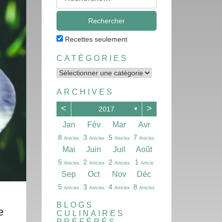
:
Recettes seulement
CATÉGORIES
Catégories
ARCHIVES
<
>
2017
▼
v
v
v
v
v
v
v
v
v
v
v
v
v
v
v
v
v
v
v
v
Mar
Mar
Mar
Mar
Mar
Mar
Mar
Mar
Mar
Mar
Mar
Mar
Mar
Mar
Mar
Mar
Mar
Mar
Mar
Mar
Avr
Avr
Avr
Avr
Avr
Avr
Avr
Avr
Avr
Avr
Avr
Avr
Avr
Avr
Avr
Avr
Avr
Avr
Avr
Avr
Jan
Fév
Mar
Avr
5
2
2
6
4
6
5
4
4
6
8
7
5
0
10
10
13
13
16
15
11
3
4
5
3
3
4
6
3
3
2
4
6
3
8
0
10
12
21
12
8
3
5
7
les
les
les
les
les
les
les
les
les
les
les
les
les
les
les
cles
cles
Articles
Articles
Articles
Articles
Articles
Articles
Articles
Articles
Articles
Articles
Articles
Articles
Articles
Articles
Articles
Articles
Articles
Articles
Articles
Articles
Articles
Articles
Articles
Articles
Articles
Articles
Articles
Articles
Articles
Articles
Articles
Articles
Articles
Articles
n
n
n
n
n
n
n
n
n
n
n
n
n
n
n
n
n
n
n
n
Juil
Juil
Juil
Juil
Juil
Juil
Juil
Juil
Juil
Juil
Juil
Juil
Juil
Juil
Juil
Juil
Juil
Juil
Juil
Juil
Août
Août
Août
Août
Août
Août
Août
Août
Août
Août
Août
Août
Août
Août
Août
Août
Août
Août
Août
Août
Mai
Juin
Juil
Août
s
s
s
Articles
Articles
Articles
Articles
Articles
Articles
Articles
Articles
Articles
Articles
11
4
0
0
2
4
5
3
3
4
7
8
7
5
0
1
1
1
21
12
2
5
2
3
4
3
3
6
6
5
6
9
8
8
4
0
1
1
1
13
5
2
2
1
les
les
les
les
les
les
les
les
les
les
les
les
les
les
les
les
cles
cles
Articles
Articles
Articles
Articles
Articles
Articles
Articles
Articles
Articles
Articles
Articles
Articles
Articles
Articles
Article
Article
Article
Articles
Articles
Articles
Articles
Articles
Articles
Articles
Articles
Articles
Articles
Articles
Articles
Articles
Articles
Articles
Articles
Articles
Article
Article
Article
Articles
Articles
Articles
Article
Nov
Nov
Nov
Nov
Nov
Nov
Nov
Nov
Nov
Nov
Nov
Nov
Nov
Nov
Nov
Nov
Nov
Nov
Nov
Nov
Déc
Déc
Déc
Déc
Déc
Déc
Déc
Déc
Déc
Déc
Déc
Déc
Déc
Déc
Déc
Déc
Déc
Déc
Déc
Déc
Sep
Oct
Nov
Déc
s
s
Articles
Articles
Articles
0
5
4
5
4
4
5
4
4
4
8
2
8
9
6
0
13
15
17
10
0
4
4
3
3
3
4
5
3
3
4
4
8
7
3
10
12
16
16
13
5
3
4
8
les
les
les
les
les
les
les
les
les
les
les
les
les
les
les
cles
cles
Articles
Articles
Articles
Articles
Articles
Articles
Articles
Articles
Articles
Articles
Articles
Articles
Articles
Articles
Articles
Articles
Articles
Articles
Articles
Articles
Articles
Articles
Articles
Articles
Articles
Articles
Articles
Articles
Articles
Articles
Articles
Articles
Articles
Articles
Articles
s
s
s
Articles
Articles
Articles
Articles
Articles
Articles
Articles
Articles
Articles
BLOGS
e
CULINAIRES
PRÉFÉRÉS