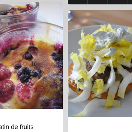
tin de fruits