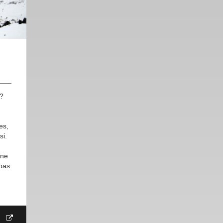
 ?
es,
si.
une
 pas