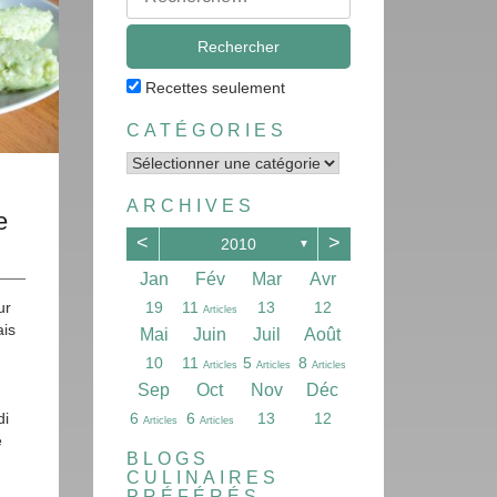
:
Recettes seulement
CATÉGORIES
Catégories
ARCHIVES
e
<
>
2010
▼
v
v
v
v
v
v
v
v
v
v
v
v
v
v
v
v
v
v
v
v
Mar
Mar
Mar
Mar
Mar
Mar
Mar
Mar
Mar
Mar
Mar
Mar
Mar
Mar
Mar
Mar
Mar
Mar
Mar
Mar
Avr
Avr
Avr
Avr
Avr
Avr
Avr
Avr
Avr
Avr
Avr
Avr
Avr
Avr
Avr
Avr
Avr
Avr
Avr
Avr
Jan
Fév
Mar
Avr
ur
5
2
2
6
4
6
5
4
4
5
6
8
7
5
0
10
10
13
16
15
11
3
4
5
3
3
4
6
3
3
7
2
4
6
3
8
0
10
21
12
19
11
13
12
les
les
les
les
les
les
les
les
les
les
les
les
les
les
les
les
cles
Articles
Articles
Articles
Articles
Articles
Articles
Articles
Articles
Articles
Articles
Articles
Articles
Articles
Articles
Articles
Articles
Articles
Articles
Articles
Articles
Articles
Articles
Articles
Articles
Articles
Articles
Articles
Articles
Articles
Articles
Articles
Articles
Articles
ais
n
n
n
n
n
n
n
n
n
n
n
n
n
n
n
n
n
n
n
n
Juil
Juil
Juil
Juil
Juil
Juil
Juil
Juil
Juil
Juil
Juil
Juil
Juil
Juil
Juil
Juil
Juil
Juil
Juil
Juil
Août
Août
Août
Août
Août
Août
Août
Août
Août
Août
Août
Août
Août
Août
Août
Août
Août
Août
Août
Août
Mai
Juin
Juil
Août
s
s
s
Articles
Articles
Articles
Articles
Articles
Articles
Articles
Articles
Articles
Articles
Articles
11
4
0
0
2
4
5
3
2
3
4
7
8
7
0
1
1
1
21
12
2
5
2
3
4
3
3
6
6
5
6
9
8
4
0
1
1
1
1
13
10
11
5
8
les
les
les
les
les
les
les
les
les
les
les
les
les
les
les
les
les
cles
Articles
Articles
Articles
Articles
Articles
Articles
Articles
Articles
Articles
Articles
Articles
Articles
Articles
Articles
Article
Article
Article
Articles
Articles
Articles
Articles
Articles
Articles
Articles
Articles
Articles
Articles
Articles
Articles
Articles
Articles
Articles
Articles
Article
Article
Article
Article
Articles
Articles
Articles
Nov
Nov
Nov
Nov
Nov
Nov
Nov
Nov
Nov
Nov
Nov
Nov
Nov
Nov
Nov
Nov
Nov
Nov
Nov
Nov
Déc
Déc
Déc
Déc
Déc
Déc
Déc
Déc
Déc
Déc
Déc
Déc
Déc
Déc
Déc
Déc
Déc
Déc
Déc
Déc
Sep
Oct
Nov
Déc
s
s
Articles
Articles
Articles
Articles
di
0
5
4
5
4
4
5
4
4
4
4
8
2
8
9
6
0
15
17
10
0
4
4
3
3
3
4
5
3
8
3
4
4
8
7
3
10
16
16
13
6
6
13
12
les
les
les
les
les
les
les
les
les
les
les
les
les
les
les
cles
cles
Articles
Articles
Articles
Articles
Articles
Articles
Articles
Articles
Articles
Articles
Articles
Articles
Articles
Articles
Articles
Articles
Articles
Articles
Articles
Articles
Articles
Articles
Articles
Articles
Articles
Articles
Articles
Articles
Articles
Articles
Articles
Articles
Articles
Articles
Articles
e
s
s
s
Articles
Articles
Articles
Articles
Articles
Articles
Articles
Articles
Articles
BLOGS
CULINAIRES
PRÉFÉRÉS