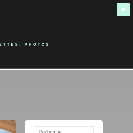
ETTES, PHOTOS
Rechercher