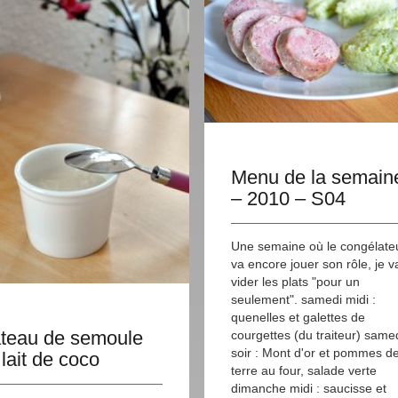
Menu de la semain
– 2010 – S04
Jan
Jan
Jan
Jan
Jan
Jan
Jan
Jan
Jan
Jan
Jan
Jan
Jan
Jan
Jan
Jan
Jan
Jan
Jan
Jan
Fé
Fé
Fé
Fé
Fé
Fé
Fé
Fé
Fé
Fé
Fé
Fé
Fé
Fé
Fé
Fé
Fé
Fé
Fé
Fé
Une semaine où le congélate
11
4
4
9
5
5
5
5
5
6
8
6
7
9
9
9
0
17
12
12
11
3
4
5
3
4
4
4
4
4
3
7
7
8
8
8
0
18
18
15
Articles
Articles
Articles
Articles
Articles
Articles
Articles
Articles
Articles
Articles
Articles
Articles
Articles
Articles
Articles
Articles
Articles
Artic
Artic
Artic
Artic
Artic
Artic
Artic
Artic
Artic
Artic
Artic
Artic
Artic
Artic
Artic
Artic
Arti
va encore jouer son rôle, je v
Mai
Mai
Mai
Mai
Mai
Mai
Mai
Mai
Mai
Mai
Mai
Mai
Mai
Mai
Mai
Mai
Mai
Mai
Mai
Mai
Jui
Jui
Jui
Jui
Jui
Jui
Jui
Jui
Jui
Jui
Jui
Jui
Jui
Jui
Jui
Jui
Jui
Jui
Jui
Jui
Articles
Articles
Articles
Article
Article
Article
vider les plats "pour un
5
3
4
5
4
4
4
5
4
5
4
3
7
8
4
8
0
13
10
13
11
5
4
4
4
4
5
6
4
5
2
4
6
5
8
9
8
0
13
12
Articles
Articles
Articles
Articles
Articles
Articles
Articles
Articles
Articles
Articles
Articles
Articles
Articles
Articles
Articles
Articles
Articles
Artic
Artic
Artic
Artic
Artic
Artic
Artic
Artic
Artic
Artic
Artic
Artic
Artic
Artic
Artic
Artic
Artic
Arti
seulement". samedi midi :
Sep
Sep
Sep
Sep
Sep
Sep
Sep
Sep
Sep
Sep
Sep
Sep
Sep
Sep
Sep
Sep
Sep
Sep
Sep
Sep
Oct
Oct
Oct
Oct
Oct
Oct
Oct
Oct
Oct
Oct
Oct
Oct
Oct
Oct
Oct
Oct
Oct
Oct
Oct
Oct
Articles
Articles
Articles
Article
Article
quenelles et galettes de
teau de semoule
courgettes (du traiteur) same
0
5
4
4
5
3
4
5
4
5
7
6
5
4
8
9
8
0
16
17
11
11
0
3
4
5
4
4
3
5
5
3
3
6
5
7
0
10
13
21
Articles
Articles
Articles
Articles
Articles
Articles
Articles
Articles
Articles
Articles
Articles
Articles
Articles
Articles
Articles
Articles
Articles
Articles
Artic
Artic
Artic
Artic
Artic
Artic
Artic
Artic
Artic
Artic
Artic
Artic
Artic
Artic
Artic
Arti
Arti
soir : Mont d'or et pommes d
lait de coco
Articles
Articles
Article
Article
Article
terre au four, salade verte
dimanche midi : saucisse et