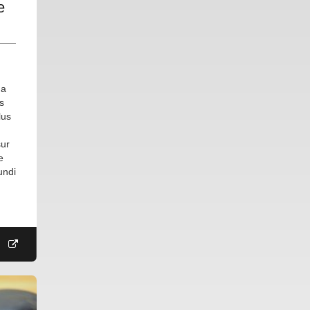
e
'a
s
lus
sur
e
undi