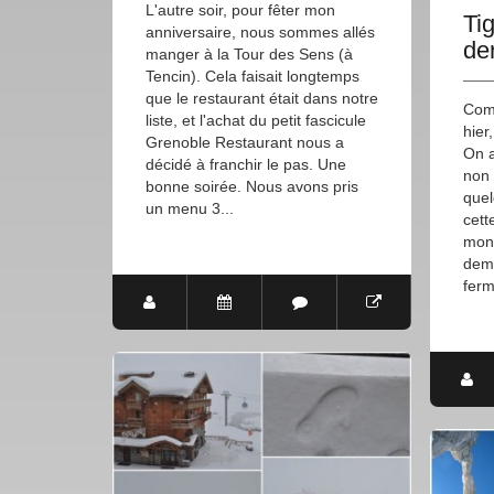
L'autre soir, pour fêter mon
Ti
anniversaire, nous sommes allés
der
manger à la Tour des Sens (à
Tencin). Cela faisait longtemps
que le restaurant était dans notre
Comm
liste, et l'achat du petit fascicule
hier
Grenoble Restaurant nous a
On a
décidé à franchir le pas. Une
non 
bonne soirée. Nous avons pris
quel
un menu 3...
cett
mont
demi
ferm