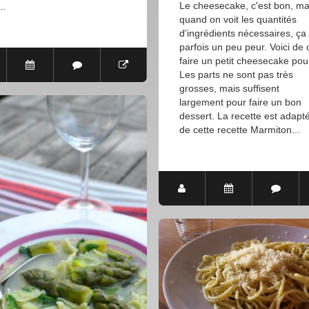
Le cheesecake, c'est bon, ma
..
quand on voit les quantités
d'ingrédients nécessaires, ça 
parfois un peu peur. Voici de 
faire un petit cheesecake pou
Les parts ne sont pas très
grosses, mais suffisent
largement pour faire un bon
dessert. La recette est adapt
de cette recette Marmiton...