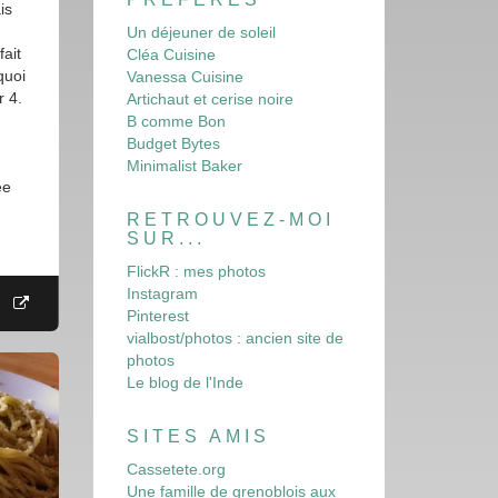
is
Un déjeuner de soleil
fait
Cléa Cuisine
quoi
Vanessa Cuisine
r 4.
Artichaut et cerise noire
B comme Bon
Budget Bytes
Minimalist Baker
ée
RETROUVEZ-MOI
SUR...
FlickR : mes photos
Instagram
Pinterest
vialbost/photos : ancien site de
photos
Le blog de l'Inde
SITES AMIS
Cassetete.org
Une famille de grenoblois aux