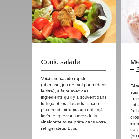
Couic salade
Me
– 
Voici une salade rapide
(attention, jeu de mot pourri dans
Fête
le titre), à faire avec des
suis
ingrédients qu'il y a souvent dans
frui
le frigo et les placards. Encore
est 
plus rapide si la salade est déjà
frai
lavée et que vous avez de la
gros
vinaigrette toute prête dans votre
émie
réfrigérateur. Et si...
de l
(ou 