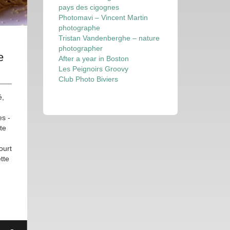
pays des cigognes
Photomavi – Vincent Martin
photographe
Tristan Vandenberghe – nature
photographer
e
After a year in Boston
Les Peignoirs Groovy
Club Photo Biviers
é,
es -
te
ourt
ette