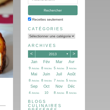
:
Recettes seulement
CATÉGORIES
Catégories
ARCHIVES
<
>
2013
▼
v
v
v
v
v
v
v
v
v
v
v
v
v
v
v
v
v
v
v
v
Mar
Mar
Mar
Mar
Mar
Mar
Mar
Mar
Mar
Mar
Mar
Mar
Mar
Mar
Mar
Mar
Mar
Mar
Mar
Mar
Avr
Avr
Avr
Avr
Avr
Avr
Avr
Avr
Avr
Avr
Avr
Avr
Avr
Avr
Avr
Avr
Avr
Avr
Avr
Avr
Jan
Fév
Mar
Avr
5
2
2
6
4
6
5
4
4
5
6
8
7
0
10
10
13
13
16
15
11
3
4
5
3
3
4
6
3
3
7
2
4
6
8
0
10
12
21
12
9
8
5
3
les
les
les
les
les
les
les
les
les
les
les
les
les
les
les
cles
cles
Articles
Articles
Articles
Articles
Articles
Articles
Articles
Articles
Articles
Articles
Articles
Articles
Articles
Articles
Articles
Articles
Articles
Articles
Articles
Articles
Articles
Articles
Articles
Articles
Articles
Articles
Articles
Articles
Articles
Articles
Articles
Articles
Articles
Articles
n
n
n
n
n
n
n
n
n
n
n
n
n
n
n
n
n
n
n
n
Juil
Juil
Juil
Juil
Juil
Juil
Juil
Juil
Juil
Juil
Juil
Juil
Juil
Juil
Juil
Juil
Juil
Juil
Juil
Juil
Août
Août
Août
Août
Août
Août
Août
Août
Août
Août
Août
Août
Août
Août
Août
Août
Août
Août
Août
Août
Mai
Juin
Juil
Août
s
s
s
Articles
Articles
Articles
Articles
Articles
Articles
Articles
Articles
Articles
Articles
11
4
0
0
2
4
5
3
2
3
4
8
7
5
0
1
1
1
21
12
2
5
2
3
4
3
3
6
6
6
9
8
8
4
0
1
1
1
1
13
8
8
7
5
les
les
les
les
les
les
les
les
les
les
les
les
les
les
les
les
cles
cles
Articles
Articles
Articles
Articles
Articles
Articles
Articles
Articles
Articles
Articles
Articles
Articles
Articles
Articles
Article
Article
Article
Articles
Articles
Articles
Articles
Articles
Articles
Articles
Articles
Articles
Articles
Articles
Articles
Articles
Articles
Articles
Articles
Article
Article
Article
Article
Articles
Articles
Articles
Articles
Nov
Nov
Nov
Nov
Nov
Nov
Nov
Nov
Nov
Nov
Nov
Nov
Nov
Nov
Nov
Nov
Nov
Nov
Nov
Nov
Déc
Déc
Déc
Déc
Déc
Déc
Déc
Déc
Déc
Déc
Déc
Déc
Déc
Déc
Déc
Déc
Déc
Déc
Déc
Déc
Sep
Oct
Nov
Déc
s
s
Articles
Articles
Articles
0
5
4
5
4
4
5
4
4
4
4
8
2
9
6
0
13
15
17
10
0
4
4
3
3
3
4
5
3
8
3
4
4
7
3
10
12
16
16
13
4
10
8
8
les
les
les
les
les
les
les
les
les
les
les
les
les
les
les
les
cles
cles
Articles
Articles
Articles
Articles
Articles
Articles
Articles
Articles
Articles
Articles
Articles
Articles
Articles
Articles
Articles
Articles
Articles
Articles
Articles
Articles
Articles
Articles
Articles
Articles
Articles
Articles
Articles
Articles
Articles
Articles
Articles
Articles
Articles
Articles
s
s
Articles
Articles
Articles
Articles
Articles
Articles
Articles
Articles
Articles
Articles
BLOGS
CULINAIRES
PRÉFÉRÉS