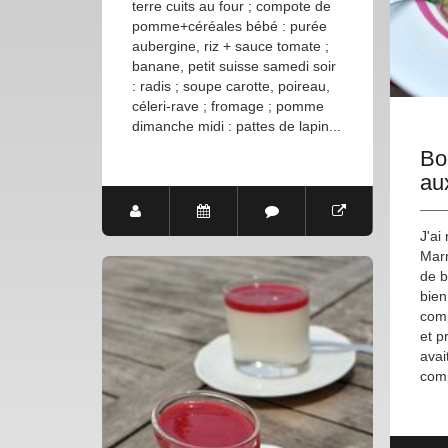
terre cuits au four ; compote de
pomme+céréales bébé : purée
aubergine, riz + sauce tomate ;
banane, petit suisse samedi soir
: radis ; soupe carotte, poireau,
céleri-rave ; fromage ; pomme
dimanche midi : pattes de lapin...
Bo
au
J'ai
Marm
de b
bien
comp
et p
avai
comp