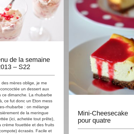
nu de la semaine
2013 – S22
Jan
Jan
Jan
Jan
Jan
Jan
Jan
Jan
Jan
Jan
Jan
Jan
Jan
Jan
Jan
Jan
Jan
Jan
Jan
Jan
Fé
Fé
Fé
Fé
Fé
Fé
Fé
Fé
Fé
Fé
Fé
Fé
Fé
Fé
Fé
Fé
Fé
Fé
Fé
Fé
 des mères oblige, je me
11
4
4
9
5
5
5
5
5
6
8
6
7
9
9
0
19
17
12
12
11
11
3
4
5
3
4
4
4
4
4
3
7
7
8
8
0
18
18
15
Articles
Articles
Articles
Articles
Articles
Articles
Articles
Articles
Articles
Articles
Articles
Articles
Articles
Articles
Articles
Articles
Artic
Artic
Artic
Artic
Artic
Artic
Artic
Artic
Artic
Artic
Artic
Artic
Artic
Artic
Artic
Arti
Arti
 concoctée un dessert aux
Mai
Mai
Mai
Mai
Mai
Mai
Mai
Mai
Mai
Mai
Mai
Mai
Mai
Mai
Mai
Mai
Mai
Mai
Mai
Mai
Jui
Jui
Jui
Jui
Jui
Jui
Jui
Jui
Jui
Jui
Jui
Jui
Jui
Jui
Jui
Jui
Jui
Jui
Jui
Jui
Articles
Articles
Articles
Articles
Article
Article
Article
ts ce dimanche. La rhubarbe
5
3
4
5
4
4
4
5
4
5
4
3
7
4
8
0
13
10
10
13
11
11
5
4
4
4
4
5
6
4
5
2
4
6
5
9
8
0
13
12
Articles
Articles
Articles
Articles
Articles
Articles
Articles
Articles
Articles
Articles
Articles
Articles
Articles
Articles
Articles
Articles
Artic
Artic
Artic
Artic
Artic
Artic
Artic
Artic
Artic
Artic
Artic
Artic
Artic
Artic
Artic
Artic
Arti
Arti
là, ce fut donc un Eton mess
Sep
Sep
Sep
Sep
Sep
Sep
Sep
Sep
Sep
Sep
Sep
Sep
Sep
Sep
Sep
Sep
Sep
Sep
Sep
Sep
Oct
Oct
Oct
Oct
Oct
Oct
Oct
Oct
Oct
Oct
Oct
Oct
Oct
Oct
Oct
Oct
Oct
Oct
Oct
Oct
Articles
Articles
Articles
Articles
Article
Article
ses-rhubarbe : on mélange
Mini-Cheesecake
sièrement de la meringue
0
5
4
4
5
3
4
5
4
5
7
6
5
8
9
6
8
0
16
17
11
11
0
3
4
5
4
4
3
5
5
3
3
6
5
6
7
0
13
21
Articles
Articles
Articles
Articles
Articles
Articles
Articles
Articles
Articles
Articles
Articles
Articles
Articles
Articles
Articles
Articles
Articles
Articles
Artic
Artic
Artic
Artic
Artic
Artic
Artic
Artic
Artic
Artic
Artic
Artic
Artic
Artic
Artic
Artic
Arti
Arti
ttée (ici, achetée tout prête),
pour quatre
Articles
Articles
Article
Article
a crème fouettée et des fruits
compote) écrasés. Facile et