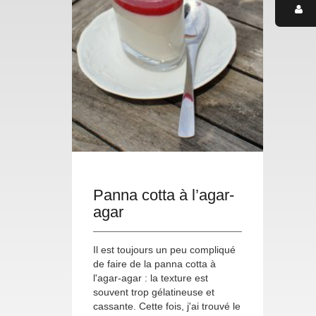
Panna cotta à l’agar-
agar
Il est toujours un peu compliqué
de faire de la panna cotta à
l'agar-agar : la texture est
souvent trop gélatineuse et
cassante. Cette fois, j'ai trouvé le