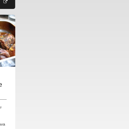
e
u
ava