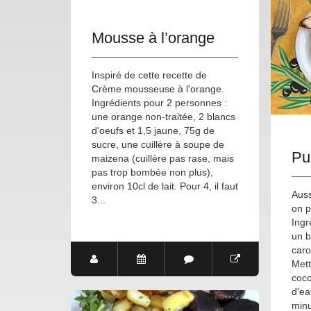
Mousse à l’orange
Inspiré de cette recette de
Crème mousseuse à l'orange.
Ingrédients pour 2 personnes :
une orange non-traitée, 2 blancs
d'oeufs et 1,5 jaune, 75g de
sucre, une cuillère à soupe de
Pu
maizena (cuillère pas rase, mais
pas trop bombée non plus),
environ 10cl de lait. Pour 4, il faut
Auss
3...
on p
Ingr
un b
caro
Mett
coco
d'ea
minu