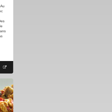
 Au
ec
Des
de
dans
as