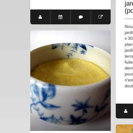
jar
(po
Nous
jard
x 30
plan
jard
terr
fuit
dern
pour
n'es
dout