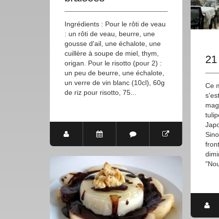
Ingrédients : Pour le rôti de veau
: un rôti de veau, beurre, une
gousse d'ail, une échalote, une
cuillère à soupe de miel, thym,
21
origan. Pour le risotto (pour 2) :
un peu de beurre, une échalote,
un verre de vin blanc (10cl), 60g
Ce m
de riz pour risotto, 75...
s'es
magn
tuli
Japo
Sino
fron
dimi
"Nou