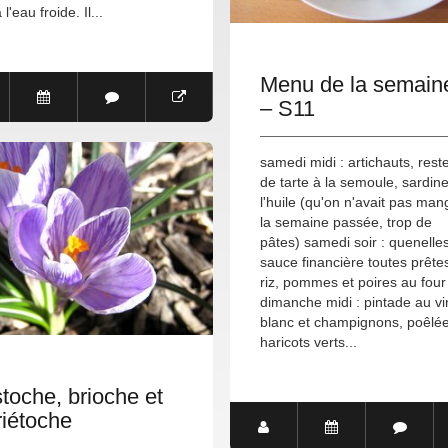
 l'eau froide. Il...
Menu de la semain
– S11
samedi midi : artichauts, rest
de tarte à la semoule, sardin
l'huile (qu'on n'avait pas man
la semaine passée, trop de
pâtes) samedi soir : quenelle
sauce financière toutes prête
riz, pommes et poires au four
dimanche midi : pintade au vi
blanc et champignons, poêlé
haricots verts...
stoche, brioche et
riétoche