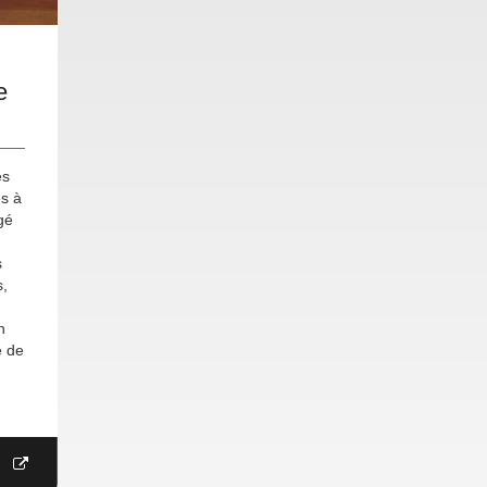
e
es
es à
gé
s
s,
n
e de