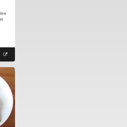
être
as
e