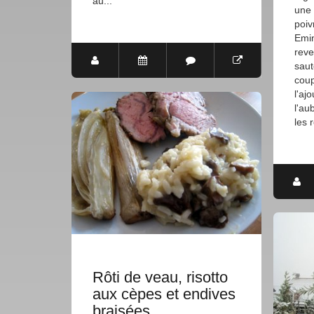
au...
une 
poiv
Emin
reve
saut
coup
l'aj
l'au
les 
Rôti de veau, risotto
aux cèpes et endives
braisées