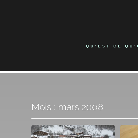
Skip
to
content
QU'EST CE QU
Mois : mars 2008