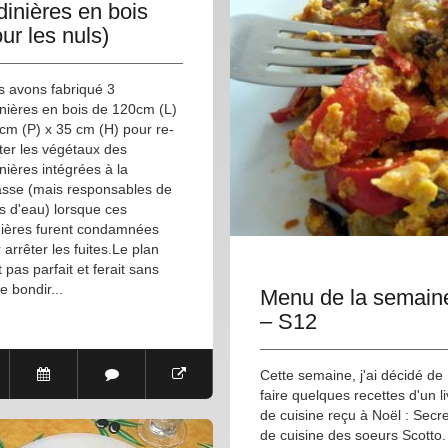
dinières en bois
ur les nuls)
 avons fabriqué 3
inières en bois de 120cm (L)
cm (P) x 35 cm (H) pour re-
ter les végétaux des
inières intégrées à la
asse (mais responsables de
es d'eau) lorsque ces
ières furent condamnées
 arrêter les fuites.Le plan
t pas parfait et ferait sans
e bondir...
Menu de la semain
– S12
Cette semaine, j'ai décidé de
faire quelques recettes d'un li
de cuisine reçu à Noël : Secr
de cuisine des soeurs Scotto. 