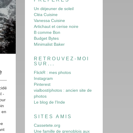
Un déjeuner de soleil
Cléa Cuisine
Vanessa Cuisine
Artichaut et cerise noire
B comme Bon
Budget Bytes
Minimalist Baker
RETROUVEZ-MOI
SUR...
e
FlickR : mes photos
Instagram
Pinterest
cidé
vialbost/photos : ancien site de
l -
photos
our
Le blog de l'Inde
in
e en
SITES AMIS
ée
Cassetete.org
ant
Une famille de grenoblois aux