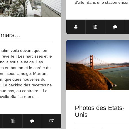
d'aller dans une station encor
 mars…
atin, voilà devant quoi on
t réveillé ! Les narcisses et le
olia sous la neige. Les
pes en bouton et le corète du
n : sous la neige. Marrant.
n, quelques nouvelles du
t. Le backlog des recettes ne
nue pas, au contraire... La
velle Star" a repris....
Photos des Etats-
Unis