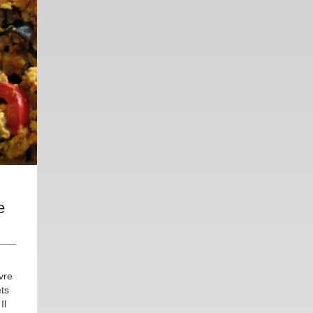
e
vre
ets
Il