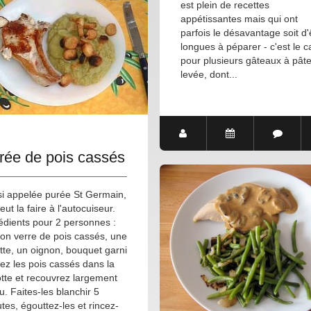
est plein de recettes
appétissantes mais qui ont
parfois le désavantage soit d'
longues à péparer - c'est le c
pour plusieurs gâteaux à pât
levée, dont...
rée de pois cassés
i appelée purée St Germain,
eut la faire à l'autocuiseur.
édients pour 2 personnes :
on verre de pois cassés, une
tte, un oignon, bouquet garni
ez les pois cassés dans la
tte et recouvrez largement
u. Faites-les blanchir 5
tes, égouttez-les et rincez-