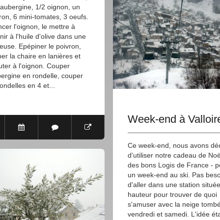
aubergine, 1/2 oignon, un
ron, 6 mini-tomates, 3 oeufs.
cer l'oignon, le mettre à
nir à l'huile d'olive dans une
euse. Epépiner le poivron,
er la chaire en lanières et
outer à l'oignon. Couper
bergine en rondelle, couper
rondelles en 4 et...
Week-end à Valloir
Ce week-end, nous avons dé
d'utiliser notre cadeau de Noë
des bons Logis de France - p
un week-end au ski. Pas beso
d'aller dans une station situé
hauteur pour trouver de quoi
s'amuser avec la neige tomb
vendredi et samedi. L'idée ét