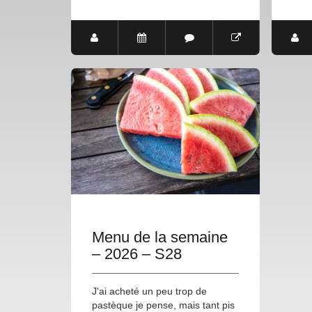
Menu de la semaine
– 2026 – S28
J'ai acheté un peu trop de
pastèque je pense, mais tant pis