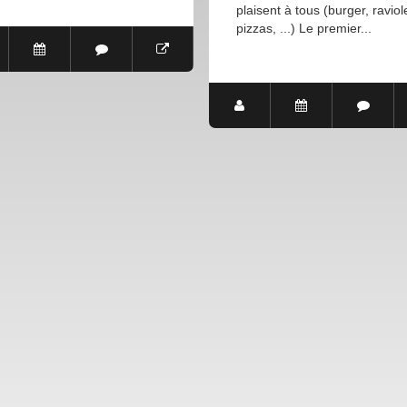
plaisent à tous (burger, raviol
pizzas, ...) Le premier...