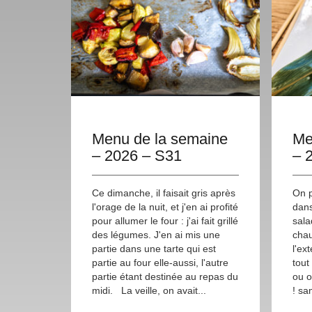
Menu de la semaine
Me
– 2026 – S31
– 
Ce dimanche, il faisait gris après
On p
l'orage de la nuit, et j'en ai profité
dans
pour allumer le four : j'ai fait grillé
sala
des légumes. J'en ai mis une
chau
partie dans une tarte qui est
l'ex
partie au four elle-aussi, l'autre
tout
partie étant destinée au repas du
ou o
midi. La veille, on avait...
! sa