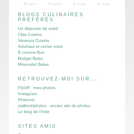
10
12
16
16
13
4
4
3
3
3
4
5
3
8
3
4
4
8
7
3
0
0
0
0
Articles
Articles
Articles
Articles
Articles
Articles
Articles
Articles
Articles
Articles
Articles
Articles
Articles
Articles
Articles
Articles
Articles
Articles
Articles
Articles
Articles
Articles
Articles
Articles
BLOGS CULINAIRES
PRÉFÉRÉS
Un déjeuner de soleil
Cléa Cuisine
Vanessa Cuisine
Artichaut et cerise noire
B comme Bon
Budget Bytes
Minimalist Baker
RETROUVEZ-MOI SUR...
FlickR : mes photos
Instagram
Pinterest
vialbost/photos : ancien site de photos
Le blog de l'Inde
SITES AMIS