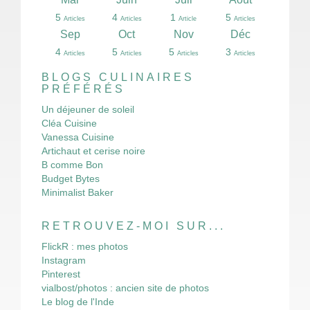
13
2
2
3
4
3
3
6
6
5
6
9
8
8
4
0
1
1
1
1
5
4
1
5
Articles
Articles
Articles
Articles
Articles
Articles
Articles
Articles
Articles
Articles
Articles
Articles
Articles
Articles
Articles
Article
Article
Article
Article
Articles
Articles
Articles
Article
Articles
Déc
Déc
Déc
Déc
Déc
Déc
Déc
Déc
Déc
Déc
Déc
Déc
Déc
Déc
Déc
Déc
Déc
Déc
Déc
Déc
Sep
Oct
Nov
Déc
10
12
16
16
13
0
4
4
3
3
4
5
3
8
3
4
4
8
7
3
4
5
5
3
Articles
Articles
Articles
Articles
Articles
Articles
Articles
Articles
Articles
Articles
Articles
Articles
Articles
Articles
Articles
Articles
Articles
Articles
Articles
Articles
Articles
Articles
Articles
Articles
BLOGS CULINAIRES
PRÉFÉRÉS
Un déjeuner de soleil
Cléa Cuisine
Vanessa Cuisine
Artichaut et cerise noire
B comme Bon
Budget Bytes
Minimalist Baker
RETROUVEZ-MOI SUR...
FlickR : mes photos
Instagram
Pinterest
vialbost/photos : ancien site de photos
Le blog de l'Inde