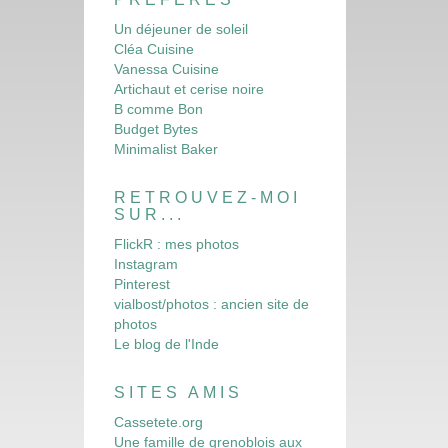
Un déjeuner de soleil
Cléa Cuisine
Vanessa Cuisine
Artichaut et cerise noire
B comme Bon
Budget Bytes
Minimalist Baker
RETROUVEZ-MOI
SUR...
FlickR : mes photos
Instagram
Pinterest
vialbost/photos : ancien site de
photos
Le blog de l'Inde
SITES AMIS
Cassetete.org
Une famille de grenoblois aux