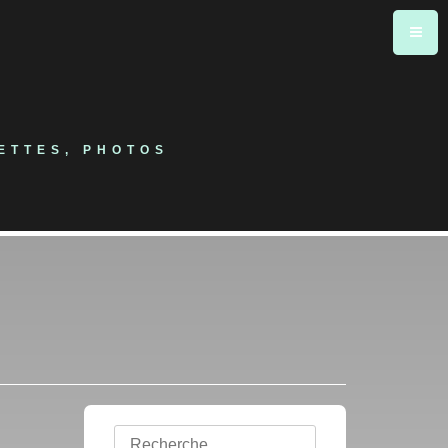
ETTES, PHOTOS
Rechercher