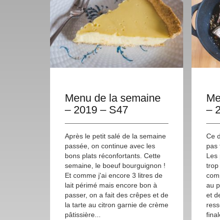
Menu de la semaine
Me
– 2019 – S47
– 
Après le petit salé de la semaine
Ce d
passée, on continue avec les
pas 
bons plats réconfortants. Cette
Les 
semaine, le boeuf bourguignon !
trop
Et comme j'ai encore 3 litres de
comp
lait périmé mais encore bon à
au p
passer, on a fait des crêpes et de
et d
la tarte au citron garnie de crème
ress
pâtissière...
fina