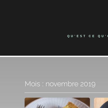
Skip
to
content
QU'EST CE QU
Mois : novembre 2019