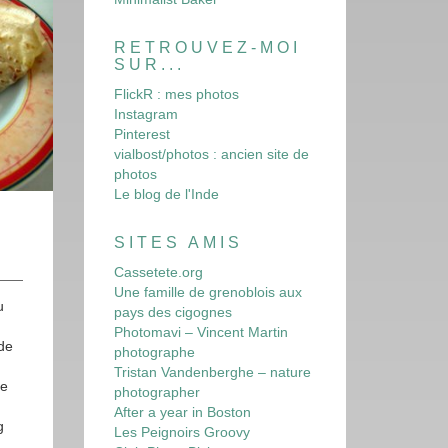
RETROUVEZ-MOI
SUR...
FlickR : mes photos
Instagram
Pinterest
vialbost/photos : ancien site de
photos
Le blog de l'Inde
SITES AMIS
Cassetete.org
Une famille de grenoblois aux
u
pays des cigognes
Photomavi – Vincent Martin
 de
photographe
Tristan Vandenberghe – nature
ne
photographer
After a year in Boston
g
Les Peignoirs Groovy