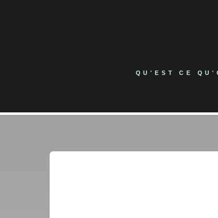
Skip
to
content
QU'EST CE QU