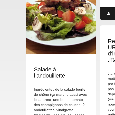
Re
UR
d’i
.h
Salade à
J'ai
l’andouillette
mett
par 
pas
Ingrédients : de la salade feuille
depu
de chêne (ça marche aussi avec
(via
les autres), une bonne tomate,
nouv
des champignons de couche, 2
voul
andouillettes, vinaigrette
redi