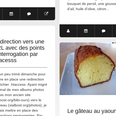
bouquet de persil, une gouss
d'ail, huile d'olive, citron...
direction vers une
L avec des points
nterrogation par
tacesss
 un peu trimé dimanche pour
re en place une redirection
fichier .htaccess. Ayant migré
 mal de mes albums photos
is mon ancien site
lbost.org/bibi-ours) vers le
eau (vialbost.org/photos), je
Le gâteau au yaour
ais mettre en place des
rections permanentes. Par