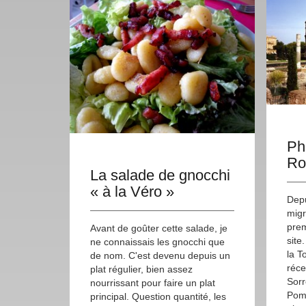
Ph
Ro
La salade de gnocchi
« à la Véro »
Depu
migr
prem
Avant de goûter cette salade, je
site
ne connaissais les gnocchi que
la T
de nom. C'est devenu depuis un
réce
plat régulier, bien assez
Sorr
nourrissant pour faire un plat
Pomp
principal. Question quantité, les