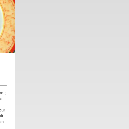
on ;
es
our
it
bon