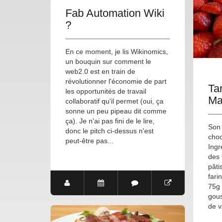
Fab Automation Wiki
?
En ce moment, je lis Wikinomics,
un bouquin sur comment le
web2.0 est en train de
révolutionner l'économie de part
Ta
les opportunités de travail
Ma
collaboratif qu'il permet (oui, ça
sonne un peu pipeau dit comme
ça). Je n'ai pas fini de le lire,
Son 
donc le pitch ci-dessus n'est
choc
peut-être pas...
Ingr
des 
pâti
fari
75g 
gous
de va