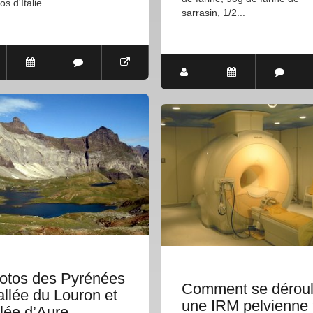
os d'Italie
sarrasin, 1/2...
otos des Pyrénées
Comment se dérou
allée du Louron et
une IRM pelvienne
llée d’Aure