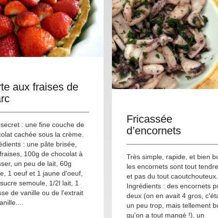
rte aux fraises de
rc
Fricassée
secret : une fine couche de
d’encornets
olat cachée sous la crème.
édients : une pâte brisée,
fraises, 100g de chocolat à
Très simple, rapide, et bien b
sser, un peu de lait, 60g
les encornets sont tout tendr
ne, 1 oeuf et 1 jaune d'oeuf,
et pas du tout caoutchouteux.
sucre semoule, 1/2l lait, 1
Ingrédients : des encornets p
se de vanille ou de l'extrait
deux (on en avait 4 gros, c'éta
nille....
un peu trop, mais tellement 
qu'on a tout mangé !), un