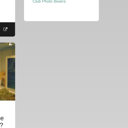
Club Photo Biviers
le
 ?