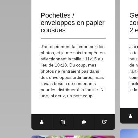
Pochettes /
Ge
enveloppes en papier
co
cousues
2 
J'ai récemment fait imprimer des
J'ai
photos, et je me suis trompée en
la t
sélectionnant la taille : 11x15 au
peu 
lieu de 10x13. Du coup, mes
de m
photos ne rentraient pas dans
l'ar
des enveloppes ordinaires, mais
coin
j'avais besoin de contenants
faci
pour les distribuer à la famille. Ni
je la
une, ni deux, un petit coup...