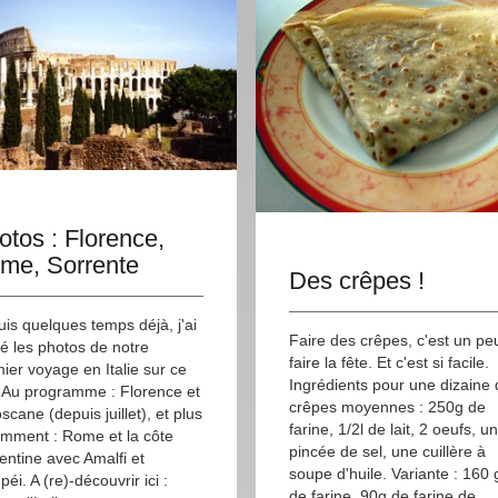
otos : Florence,
me, Sorrente
Des crêpes !
is quelques temps déjà, j'ai
Faire des crêpes, c'est un pe
é les photos de notre
faire la fête. Et c'est si facile.
ier voyage en Italie sur ce
Ingrédients pour une dizaine
. Au programme : Florence et
crêpes moyennes : 250g de
oscane (depuis juillet), et plus
farine, 1/2l de lait, 2 oeufs, u
mment : Rome et la côte
pincée de sel, une cuillère à
entine avec Amalfi et
soupe d'huile. Variante : 160 
éi. A (re)-découvrir ici :
de farine, 90g de farine de