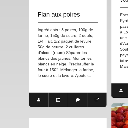
Flan aux poires
Enco
Pyr
pass
Ingrédients : 3 poires, 100g de
à Lo
farine, 150g de sucre, 2 oeufs,
une 
1/4 l lait, 1/2 paquet de levure,
d'Au
50g de beurre, 2 cuillères
Sou
d'alcool (rhum) Séparer les
pay
blancs des jaunes. Monter les
ici 
blancs en neige. Préchauffer le
Mais
four à 150°. Mélanger la farine,
le sucre et la levure. Ajouter...