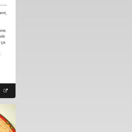
ent,
nne.
tit
 ça
t