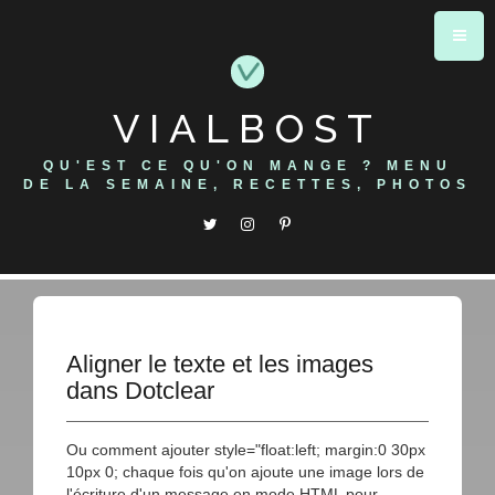
Skip
to
content
VIALBOST
QU'EST CE QU'ON MANGE ? MENU
DE LA SEMAINE, RECETTES, PHOTOS
Aligner le texte et les images
dans Dotclear
Ou comment ajouter style="float:left; margin:0 30px
10px 0; chaque fois qu'on ajoute une image lors de
l'écriture d'un message en mode HTML pour