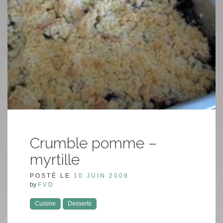
Crumble pomme –
myrtille
POSTÉ LE
10 JUIN 2008
by
FVD
Cuisine
Desserts