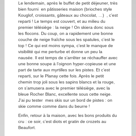
Le lendemain, après le buffet de petit déjeuner, très
bien fourni en pâtisseries maison (brioches style
Kouglof, croissants, gâteaux au chocolat, …) , c’est
reparti ! Le temps est couvert, et au milieu du
premier télésiège : la neige ! On skiera donc sous
les flocons. Du coup, on a rapidement une bonne
couche de neige fraîche sous les spatules, c’est le
top ! Ce qui est moins sympa, c’est le manque de
visibilité qui me perturbe et donne un peu la
nausée. Il est temps de s’arrêter se réchauffer avec
une bonne soupe à l’oignon hyper-copieuse et une
part de tarte aux myrtilles sur les pistes. Et c’est
reparti, sur le Planay cette fois. Après le petit
chemin trop joli sous les sapins blancs et la rouge,
on s’amusera avec le premier télésiège, avec la
bleue Rocher Blanc, excellente sous cette neige.
J’ai pu tester mes skis sur un bord de pistes : on
skie comme comme dans du beurre !
Enfin, retour à la maison, avec les bons produits du
cru : ce soir, c’est diots et gratin de crozets au
Beaufort.