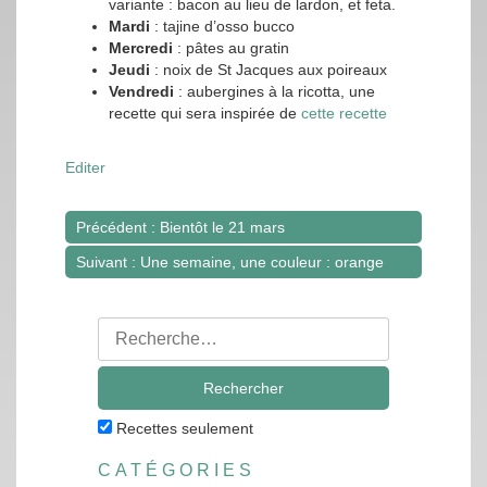
variante : bacon au lieu de lardon, et feta.
Mardi
: tajine d’osso bucco
Mercredi
: pâtes au gratin
Jeudi
: noix de St Jacques aux poireaux
Vendredi
: aubergines à la ricotta, une
recette qui sera inspirée de
cette recette
Editer
Précédent : Bientôt le 21 mars
Navigation
Suivant : Une semaine, une couleur : orange
de
l’article
Rechercher
:
Recettes seulement
CATÉGORIES