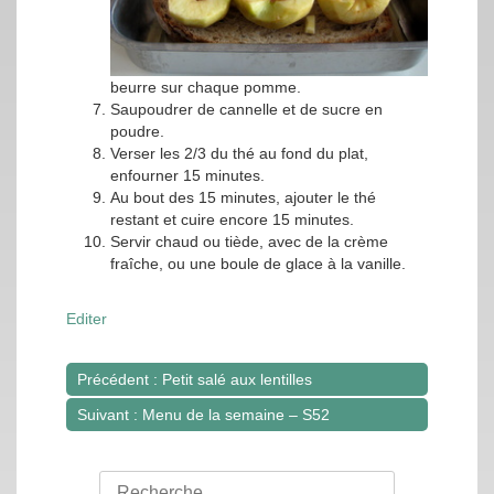
beurre sur chaque pomme.
Saupoudrer de cannelle et de sucre en
poudre.
Verser les 2/3 du thé au fond du plat,
enfourner 15 minutes.
Au bout des 15 minutes, ajouter le thé
restant et cuire encore 15 minutes.
Servir chaud ou tiède, avec de la crème
fraîche, ou une boule de glace à la vanille.
Editer
Précédent : Petit salé aux lentilles
Navigation
Suivant : Menu de la semaine – S52
de
l’article
Rechercher