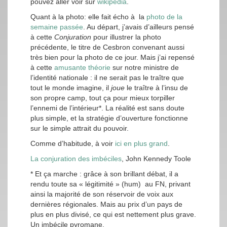
pouvez aller voir sur
wikipedia
.
Quant à la photo: elle fait écho à la
photo de la
semaine passée
. Au départ, j’avais d’ailleurs pensé
à cette
Conjuration
pour illustrer la photo
précédente, le titre de Cesbron convenant aussi
très bien pour la photo de ce jour. Mais j’ai repensé
à cette
amusante théorie
sur notre ministre de
l’identité nationale : il ne serait pas le traître que
tout le monde imagine, il
joue
le traître à l’insu de
son propre camp, tout ça pour mieux torpiller
l’ennemi de l’intérieur*. La réalité est sans doute
plus simple, et la stratégie d’ouverture fonctionne
sur le simple attrait du pouvoir.
Comme d’habitude, à voir
ici en plus grand
.
La conjuration des imbéciles
, John Kennedy Toole
* Et ça marche : grâce à son brillant débat, il a
rendu toute sa « légitimité » (hum) au FN, privant
ainsi la majorité de son réservoir de voix aux
dernières régionales. Mais au prix d’un pays de
plus en plus divisé, ce qui est nettement plus grave.
Un imbécile pyromane.