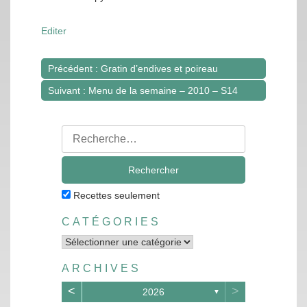
Editer
Précédent : Gratin d’endives et poireau
Navigation
Suivant : Menu de la semaine – 2010 – S14
de
l’article
Rechercher
:
Recettes seulement
CATÉGORIES
Catégories
ARCHIVES
<
>
2026
▼