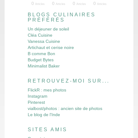
10
12
16
16
13
4
4
3
3
3
4
5
3
8
3
4
4
8
7
3
0
0
0
0
les
les
les
les
les
les
les
les
les
les
les
les
les
les
les
les
cles
cles
cles
cles
Articles
Articles
Articles
Articles
Articles
Articles
Articles
Articles
Articles
Articles
Articles
Articles
Articles
Articles
Articles
Articles
Articles
Articles
Articles
Articles
Articles
Articles
Articles
Articles
BLOGS CULINAIRES
PRÉFÉRÉS
Un déjeuner de soleil
Cléa Cuisine
Vanessa Cuisine
Artichaut et cerise noire
B comme Bon
Budget Bytes
Minimalist Baker
RETROUVEZ-MOI SUR...
FlickR : mes photos
Instagram
Pinterest
vialbost/photos : ancien site de photos
Le blog de l'Inde
SITES AMIS