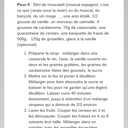
Pour 4
: 50cl de moscatell (muscat espagnol, c’est
ce que j’avais sous la main) ou du muscat, du
banyuls, du vin rouge …, une anis étoilé, 1/2
gousse de vanille, un morceau de cannelle, 4
gousses de cardamome, 70g de cassonade, une
quarantaine de cerises, une barquette de fraise de
500g, 125g de groseilles, glace à la vanille
(optionnel)
Préparer le sirop : mélanger dans une
casserole le vin, l’anis, la vanille ouverte en
deux et les graines grattées, les graines de
cardamome ôtées des gousses, le sucre.
Mettre sur le feu et porter à ébullition.
Mélanger pour bien dissoudre le sucre et
baisser le feu pour ne garder qu’une légère
ébullition. Laisser cuire 40 minutes
doucement, jusqu’à obtention d’un mélange
sirupeux qui a diminué de 2/3 environ.
Laver les fruits. Couper les cerises en 2 et
les dénoyauter. Couper les fraises en 4 ou 8
suivants leur taille. Mélanger dans un
saladier avec les groseilles équeutées.