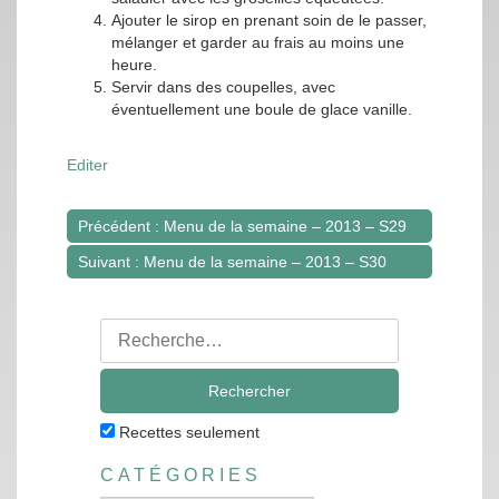
Ajouter le sirop en prenant soin de le passer,
mélanger et garder au frais au moins une
heure.
Servir dans des coupelles, avec
éventuellement une boule de glace vanille.
Editer
Précédent : Menu de la semaine – 2013 – S29
Navigation
Suivant : Menu de la semaine – 2013 – S30
de
l’article
Rechercher
:
Recettes seulement
CATÉGORIES