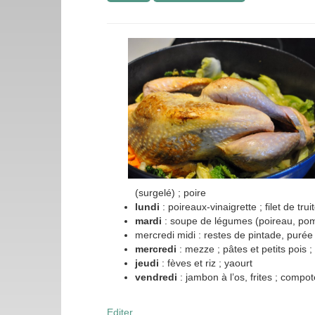
(surgelé) ; poire
lundi
: poireaux-vinaigrette ; filet de tru
mardi
: soupe de légumes (poireau, pom
mercredi midi : restes de pintade, purée
mercredi
: mezze ; pâtes et petits pois ;
jeudi
: fèves et riz ; yaourt
vendredi
: jambon à l’os, frites ; comp
Editer