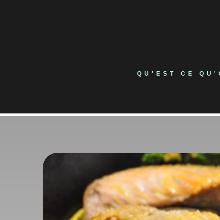
Skip
to
content
QU'EST CE QU