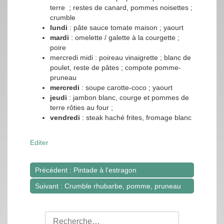
terre ; restes de canard, pommes noisettes ;
crumble
lundi
: pâte sauce tomate maison ; yaourt
mardi
: omelette / galette à la courgette ;
poire
mercredi midi : poireau vinaigrette ; blanc de
poulet, reste de pâtes ; compote pomme-
pruneau
mercredi
: soupe carotte-coco ; yaourt
jeudi
: jambon blanc, courge et pommes de
terre rôties au four ;
vendredi
: steak haché frites, fromage blanc
Editer
Précédent : Pintade à l’estragon
Navigation
Suivant : Crumble rhubarbe, pomme, pruneau
de
l’article
Rechercher