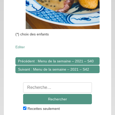
(*) choix des enfants
Editer
Précédent : Menu de la semaine – 2021 – S40
Navigation
Suivant : Menu de la semaine – 2021 – S42
de
l’article
Rechercher
:
Recettes seulement