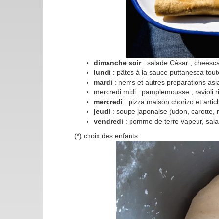
dimanche soir
: salade César ; cheesca
lundi
: pâtes à la sauce puttanesca toute
mardi
: nems et autres préparations as
mercredi midi : pamplemousse ; ravioli r
mercredi
: pizza maison chorizo et arti
jeudi
: soupe japonaise (udon, carotte, r
vendredi
: pomme de terre vapeur, salad
(*) choix des enfants