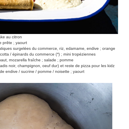
ke au citron
 prête ; yaourt
iatiques surgelées du commerce, riz, edamame, endive ; orange
icotta / épinards du commerce (*) ; mini tropéziennes
chaut, mozarella fraîche ; salade ; pomme
adis noir, champignon, oeuf dur) et reste de pizza pour les kidz
e endive / sucrine / pomme / noisette ; yaourt