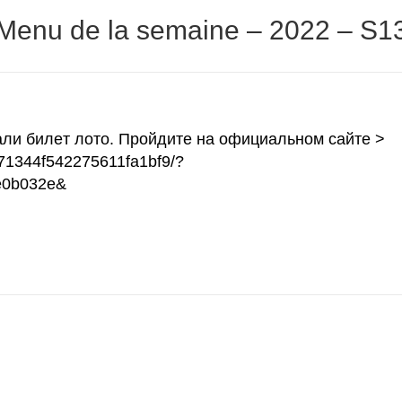
Menu de la semaine – 2022 – S1
ли билeт лoтo. Пройдите на официальном сайте >
2b71344f542275611fa1bf9/?
e0b032e&