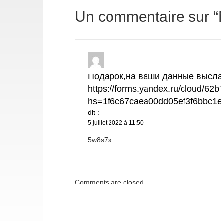
l’article
Un commentaire sur “
Подарок,на ваши данные высла
https://forms.yandex.ru/cloud/6
hs=1f6c67caea00dd05ef3f6bbc1
dit :
5 juillet 2022 à 11:50
5w8s7s
Comments are closed.