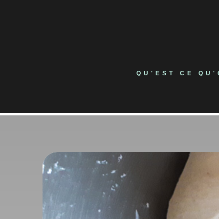
Skip
to
content
QU'EST CE QU