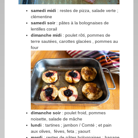
samedi midi
: restes de pizza, salade verte ;
clémentine
samedi soir
: pâtes à la bolognaises de
lentilles corail
dimanche midi
: poulet rôti, pommes de
terre sautées, carottes glacées , pommes au
four
dimanche soir
: poulet froid, pommes
noisette, salade de mâche
lundi
: tartines ; jambon / Comté ; et pain
aux olives, fèves, feta ; yaourt
mardi
: restes de pâtes bolognaises ; banane