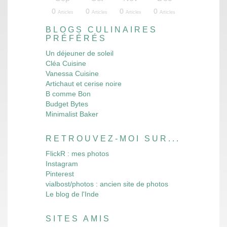
10
12
16
16
13
4
4
3
3
3
4
5
3
8
3
4
4
8
7
3
0
0
0
0
les
les
les
les
les
les
les
les
les
les
les
les
les
les
les
les
cles
cles
cles
cles
Articles
Articles
Articles
Articles
Articles
Articles
Articles
Articles
Articles
Articles
Articles
Articles
Articles
Articles
Articles
Articles
Articles
Articles
Articles
Articles
Articles
Articles
Articles
Articles
BLOGS CULINAIRES
PRÉFÉRÉS
Un déjeuner de soleil
Cléa Cuisine
Vanessa Cuisine
Artichaut et cerise noire
B comme Bon
Budget Bytes
Minimalist Baker
RETROUVEZ-MOI SUR...
FlickR : mes photos
Instagram
Pinterest
vialbost/photos : ancien site de photos
Le blog de l'Inde
SITES AMIS