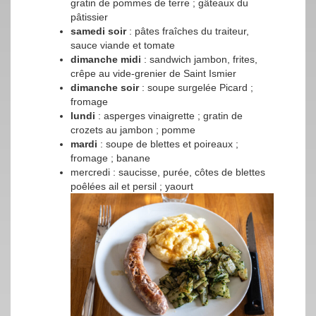
gratin de pommes de terre ; gâteaux du
pâtissier
samedi soir
: pâtes fraîches du traiteur,
sauce viande et tomate
dimanche midi
: sandwich jambon, frites,
crêpe au vide-grenier de Saint Ismier
dimanche soir
: soupe surgelée Picard ;
fromage
lundi
: asperges vinaigrette ; gratin de
crozets au jambon ; pomme
mardi
: soupe de blettes et poireaux ;
fromage ; banane
mercredi : saucisse, purée, côtes de blettes
poêlées ail et persil ; yaourt