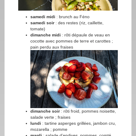
samedi midi
: brunch au Féno
samedi soir
: des restes (riz, caillette,
tomate)
dimanche midi
: rôti dépaule de veau en
cocotte avec pommes de terre et carottes ;
pain perdu aux fraises
dimanche soir
: rôti froid, pommes noisette,
salade verte ; fraises
lundi
: tartine asperges grillées, jambon cru,
mozarella ; pomme
mardi
: salade d’endives, pommes, comté,