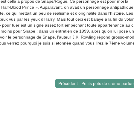
e est celle à propos de Snape/Rogue. Ce personnage est pour moi la
Half-Blood Prince ». Auparavant, on avait un personnage antipathique
ce qui mettait un peu de réalisme et d’originalité dans l’histoire. Les
eux vus par les yeux d’Harry. Mais tout ceci est balayé à la fin du vol
a » pour tuer est un signe assez fort empêchant toute appartenance au
nmoins pour Snape : dans un entretien de 1999, alors qu’on lui pose u
avoir le personnage de Snape, l’auteur J.K. Rowling répond grosso-mod
vous verrez pourquoi je suis si étonnée quand vous lirez le 7ème volume
Précédent : Petits pots de crème parfu