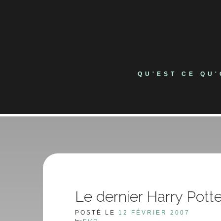
Skip
to
content
QU'EST CE QU
Le dernier Harry Potter
POSTÉ LE
12 FÉVRIER 2007