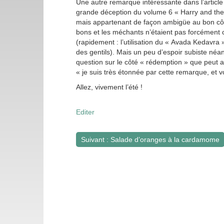
Une autre remarque intéressante dans l’articl
grande déception du volume 6 « Harry and the 
mais appartenant de façon ambigüe au bon côté, 
bons et les méchants n’étaient pas forcément c
(rapidement : l’utilisation du « Avada Kedavr
des gentils). Mais un peu d’espoir subiste néa
question sur le côté « rédemption » que peut 
« je suis très étonnée par cette remarque, et 
Allez, vivement l’été !
Editer
Suivant : Salade d’oranges à la cardamome
Navigation
de
l’article