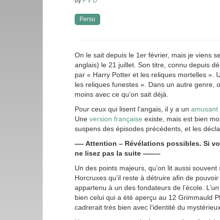
by
FVD
Perso
On le sait depuis le 1er février, mais je viens
anglais) le 21 juillet. Son titre, connu depuis
par « Harry Potter et les reliques mortelles ». 
les reliques funestes ». Dans un autre genre, o
moins avec ce qu’on sait déjà.
Pour ceux qui lisent l’angais, il y a un
amusant a
Une
version française
existe, mais est bien mo
suspens des épisodes précédents, et les décla
—- Attention – Révélations possibles. Si vo
ne lisez pas la suite ——–
Un des points majeurs, qu’on lit aussi souvent s
Horcruxes qu’il reste à détruire afin de pouvo
appartenu à un des fondateurs de l’école. L’un
bien celui qui a été aperçu au 12 Grimmauld P
cadrerait très bien avec l’identité du mystérie