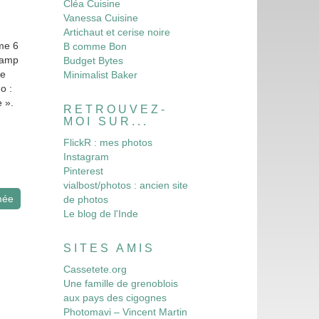
Cléa Cuisine
Vanessa Cuisine
Artichaut et cerise noire
ume 6
B comme Bon
 camp
Budget Bytes
ne
Minimalist Baker
o :
 ».
RETROUVEZ-
MOI SUR...
FlickR : mes photos
Instagram
Pinterest
vialbost/photos : ancien site
mée
de photos
Le blog de l'Inde
SITES AMIS
Cassetete.org
Une famille de grenoblois
aux pays des cigognes
Photomavi – Vincent Martin