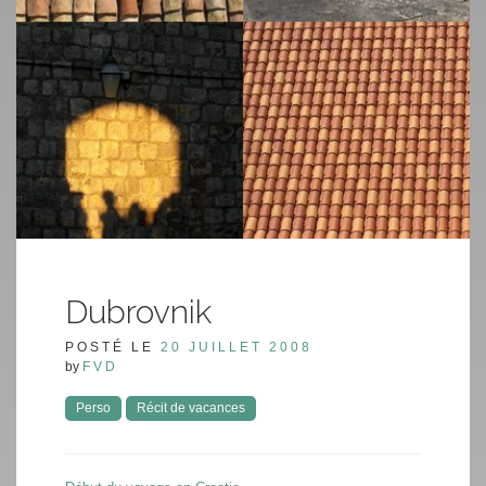
Dubrovnik
POSTÉ LE
20 JUILLET 2008
by
FVD
Perso
Récit de vacances