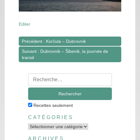
Editer
Précédent : Korčula – Dubrovnik
Navigation
Suivant : Dubrovnik – Šibenik, la journée de
de
transit
l’article
Rechercher
:
Recettes seulement
CATÉGORIES
Catégories
ARCHIVES