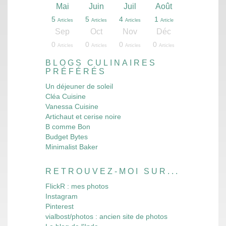
l
l
l
l
l
l
l
l
l
l
l
l
l
l
l
l
l
l
l
l
Août
Août
Août
Août
Août
Août
Août
Août
Août
Août
Août
Août
Août
Août
Août
Août
Août
Août
Août
Août
Mai
Juin
Juil
Août
13
2
5
2
3
4
3
3
6
6
5
6
9
8
8
4
0
1
1
1
5
5
4
1
les
les
les
les
les
les
les
les
les
les
les
les
les
les
cle
cle
cle
cles
cles
cles
Articles
Articles
Articles
Articles
Articles
Articles
Articles
Articles
Articles
Articles
Articles
Articles
Articles
Articles
Articles
Articles
Article
Article
Article
Articles
Articles
Articles
Articles
Article
v
v
v
v
v
v
v
v
v
v
v
v
v
v
v
v
v
v
v
v
Déc
Déc
Déc
Déc
Déc
Déc
Déc
Déc
Déc
Déc
Déc
Déc
Déc
Déc
Déc
Déc
Déc
Déc
Déc
Déc
Sep
Oct
Nov
Déc
10
12
16
16
13
4
4
3
3
3
4
5
3
8
3
4
4
8
7
3
0
0
0
0
les
les
les
les
les
les
les
les
les
les
les
les
les
les
les
les
cles
cles
cles
cles
Articles
Articles
Articles
Articles
Articles
Articles
Articles
Articles
Articles
Articles
Articles
Articles
Articles
Articles
Articles
Articles
Articles
Articles
Articles
Articles
Articles
Articles
Articles
Articles
BLOGS CULINAIRES
PRÉFÉRÉS
Un déjeuner de soleil
Cléa Cuisine
Vanessa Cuisine
Artichaut et cerise noire
B comme Bon
Budget Bytes
Minimalist Baker
RETROUVEZ-MOI SUR...
FlickR : mes photos
Instagram
Pinterest
vialbost/photos : ancien site de photos