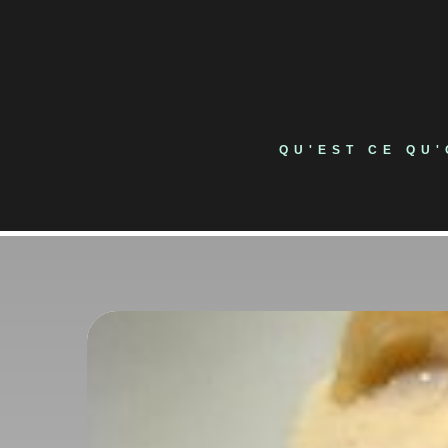
Skip
to
content
QU'EST CE QU