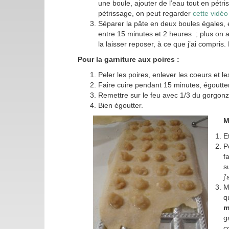
une boule, ajouter de l’eau tout en pétri
pétrissage, on peut regarder
cette vidéo
Séparer la pâte en deux boules égales, 
entre 15 minutes et 2 heures ; plus on a p
la laisser reposer, à ce que j’ai compris.
Pour la garniture aux poires :
Peler les poires, enlever les coeurs et 
Faire cuire pendant 15 minutes, égoutter,
Remettre sur le feu avec 1/3 du gorgonz
Bien égoutter.
M
E
P
f
s
j
M
q
m
g
c