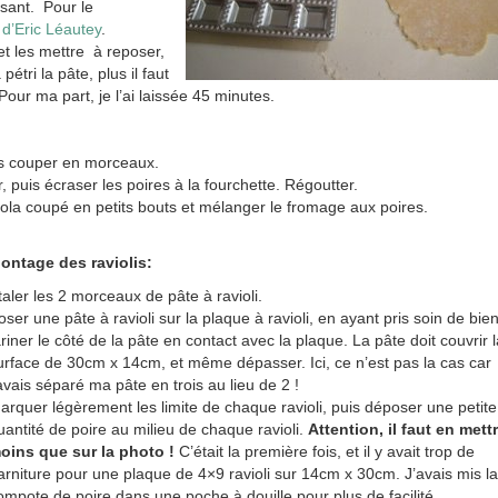
ssant. Pour le
 d’Eric Léautey
.
et les mettre à reposer,
étri la pâte, plus il faut
 Pour ma part, je l’ai laissée 45 minutes.
les couper en morceaux.
 puis écraser les poires à la fourchette. Régoutter.
ola coupé en petits bouts et mélanger le fromage aux poires.
ontage des raviolis:
taler les 2 morceaux de pâte à ravioli.
oser une pâte à ravioli sur la plaque à ravioli, en ayant pris soin de bie
ariner le côté de la pâte en contact avec la plaque. La pâte doit couvrir l
urface de 30cm x 14cm, et même dépasser. Ici, ce n’est pas la cas car
’avais séparé ma pâte en trois au lieu de 2 !
arquer légèrement les limite de chaque ravioli, puis déposer une petite
uantité de poire au milieu de chaque ravioli.
Attention, il faut en mett
oins que sur la photo !
C’était la première fois, et il y avait trop de
arniture pour une plaque de 4×9 ravioli sur 14cm x 30cm. J’avais mis la
ompote de poire dans une poche à douille pour plus de facilité.