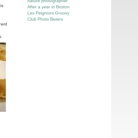
nature photographer
is
After a year in Boston
Les Peignoirs Groovy
Club Photo Biviers
rent
s.