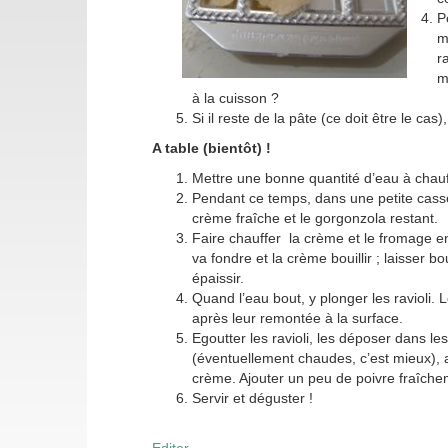
P
m
r
m
à la cuisson ?
Si il reste de la pâte (ce doit être le c
A table (bientôt) !
Mettre une bonne quantité d’eau à chauf
Pendant ce temps, dans une petite casse
crème fraîche et le gorgonzola restant.
Faire chauffer la crème et le fromage e
va fondre et la crème bouillir ; laisser bo
épaissir.
Quand l’eau bout, y plonger les ravioli. 
après leur remontée à la surface.
Egoutter les ravioli, les déposer dans les
(éventuellement chaudes, c’est mieux), 
crème. Ajouter un peu de poivre fraîch
Servir et déguster !