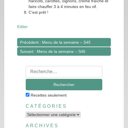
haricots, carottes, oignons, crème fraîche et
faire chauffer 3 à 4 minutes en feu vif.
C’est prêt !
Editer
Précédent : Menu de la semaine – S45
Navigation
Suivant : Menu de la semaine – S46
de
l’article
Rechercher
:
Recettes seulement
CATÉGORIES
Catégories
ARCHIVES