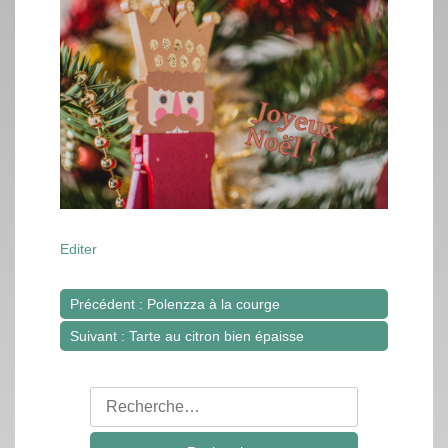
Editer
Précédent : Polenzza à la courge
Navigation
Suivant : Tarte au citron bien épaisse
de
l’article
Rechercher
: