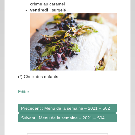
crème au caramel
vendredi
: surgelé
(*) Choix des enfants
Editer
Précédent : Menu de la semaine – 2021 – S02
Navigation
Suivant : Menu de la semaine – 2021 – S04
de
l’article