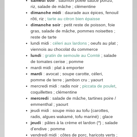
samedi soir
: saumon poêlé sauce ponzu,
riz, salade de mâche ; clémentine
dimanche midi
: daurade aux épices, fenouil
rôti, riz ;
tarte au citron bien épaisse
dimanche soir
: petit reste de poisson, foie
gras, salade de mâche, pommes noisettes ;
reste de tarte
lundi midi :
céleri aux lardons
; oeufs au plat ;
viennois au chocolat du commerce
lundi
:
gratin de semoule au Comté
; salade
de tomates cerise ; pomme
mardi midi : plat à emporter
mardi
: avocat ; soupe carotte, céleri,
pomme de terre ; jambon cru ; yaourt
mercredi midi : radis noir ;
piccata de poulet
,
coquillettes ; clémentine
mercredi
: salade de mâche, tartines poire /
emmenthal ; yaourt
jeudi midi : soupe miso au tofu (carottes,
radis, algues wakamé, tofu mariné) ; glace
jeudi
: pâtes à la crème et lardon (*) ; salade
d’endive ; pomme
vendredi midi : côtes de porc, haricots verts ;