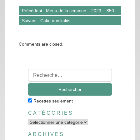
Précédent : Menu de la semaine – 2023 – S50
Navigation
Suivant : Cake aux kakis
de
l’article
Comments are closed.
Rechercher
:
Recettes seulement
CATÉGORIES
Catégories
ARCHIVES