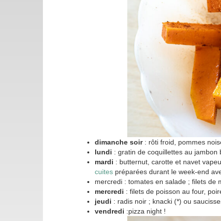
dimanche soir
: rôti froid, pommes nois
lundi
: gratin de coquillettes au jambon
mardi
: butternut, carotte et navet vape
cuites
préparées durant le week-end avec
mercredi : tomates en salade ; filets d
mercredi
: filets de poisson au four, po
jeudi
: radis noir ; knacki (*) ou sauci
vendredi
:pizza night !