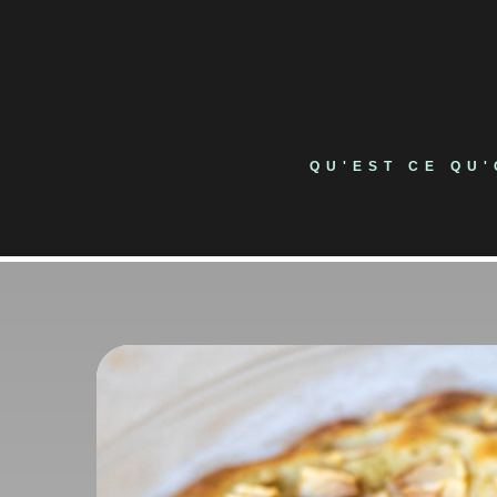
Skip
to
content
QU'EST CE QU