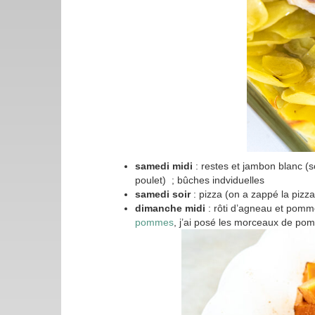
samedi midi
: restes et jambon blanc (s
poulet) ; bûches indviduelles
samedi soir
: pizza (on a zappé la pizz
dimanche midi
: rôti d’agneau et pomme
pommes
, j’ai posé les morceaux de po