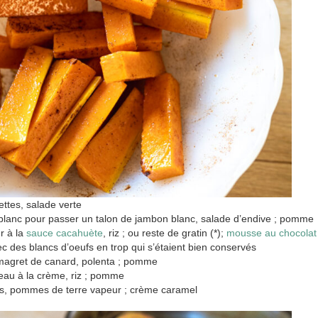
ettes, salade verte
 blanc pour passer un talon de jambon blanc, salade d’endive ; pomme
ur à la
sauce cacahuète
, riz ; ou reste de gratin (*);
mousse au chocolat
 des blancs d’oeufs en trop qui s’étaient bien conservés
e magret de canard, polenta ; pomme
ireau à la crème, riz ; pomme
sses, pommes de terre vapeur ; crème caramel