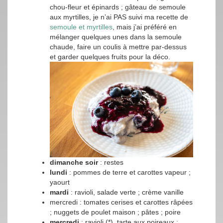
chou-fleur et épinards ; gâteau de semoule
aux myrtilles, je n’ai PAS suivi ma recette de
semoule et myrtilles
, mais j’ai préféré en
mélanger quelques unes dans la semoule
chaude, faire un coulis à mettre par-dessus
et garder quelques fruits pour la déco.
dimanche soir
: restes
lundi
: pommes de terre et carottes vapeur ;
yaourt
mardi
: ravioli, salade verte ; crème vanille
mercredi : tomates cerises et carottes râpées
; nuggets de poulet maison ; pâtes ; poire
mercredi
: ravioli (*), tarte aux poireaux ;