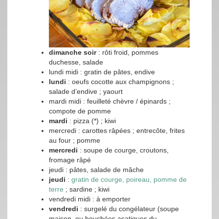
dimanche soir
: rôti froid, pommes
duchesse, salade
lundi midi : gratin de pâtes, endive
lundi
: oeufs cocotte aux champignons ;
salade d’endive ; yaourt
mardi midi : feuilleté chèvre / épinards ;
compote de pomme
mardi
: pizza (*) ; kiwi
mercredi : carottes râpées ; entrecôte, frites
au four ; pomme
mercredi
: soupe de courge, croutons,
fromage râpé
jeudi : pâtes, salade de mâche
jeudi
:
gratin de courge, poireau, pomme de
terre
; sardine ; kiwi
vendredi midi : à emporter
vendredi
: surgelé du congélateur (soupe
maison, ou bouchées asatiques du