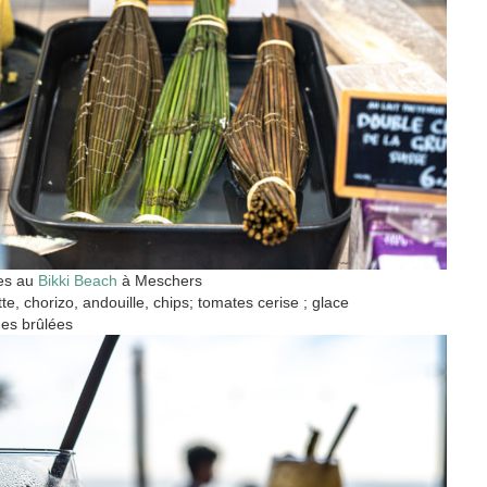
nes au
Bikki Beach
à Meschers
te, chorizo, andouille, chips; tomates cerise ; glace
es brûlées