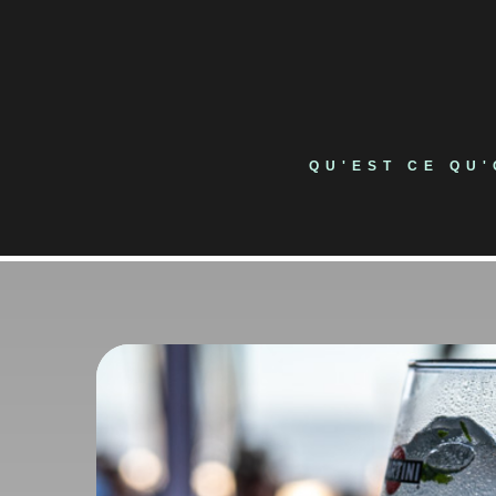
Skip
to
content
QU'EST CE QU