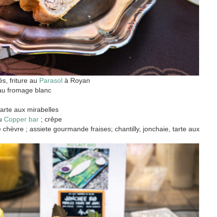
és, friture au
Parasol
à Royan
 au fromage blanc
tarte aux mirabelles
au
Copper bar
; crêpe
e chèvre ; assiete gourmande fraises; chantilly, jonchaie, tarte aux