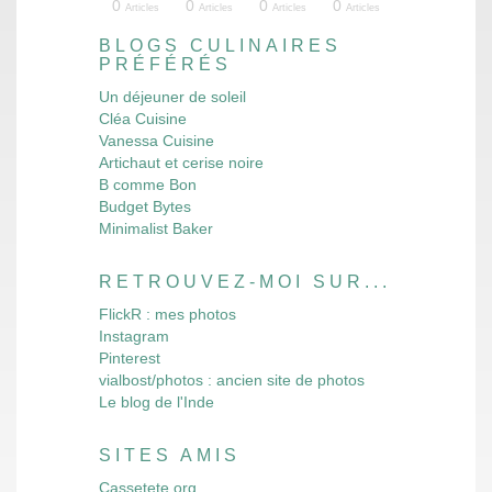
10
12
16
16
13
4
4
3
3
3
4
5
3
8
3
4
4
8
7
3
0
0
0
0
les
les
les
les
les
les
les
les
les
les
les
les
les
les
les
les
cles
cles
cles
cles
Articles
Articles
Articles
Articles
Articles
Articles
Articles
Articles
Articles
Articles
Articles
Articles
Articles
Articles
Articles
Articles
Articles
Articles
Articles
Articles
Articles
Articles
Articles
Articles
BLOGS CULINAIRES
PRÉFÉRÉS
Un déjeuner de soleil
Cléa Cuisine
Vanessa Cuisine
Artichaut et cerise noire
B comme Bon
Budget Bytes
Minimalist Baker
RETROUVEZ-MOI SUR...
FlickR : mes photos
Instagram
Pinterest
vialbost/photos : ancien site de photos
Le blog de l'Inde
SITES AMIS
Cassetete.org