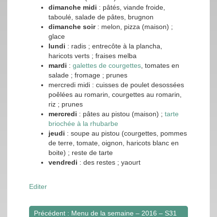
dimanche midi
: pâtés, viande froide,
taboulé, salade de pâtes, brugnon
dimanche soir
: melon, pizza (maison) ;
glace
lundi
: radis ; entrecôte à la plancha,
haricots verts ; fraises melba
mardi
:
galettes de courgettes
, tomates en
salade ; fromage ; prunes
mercredi midi : cuisses de poulet desossées
poêlées au romarin, courgettes au romarin,
riz ; prunes
mercredi
: pâtes au pistou (maison) ;
tarte
briochée à la rhubarbe
jeudi
: soupe au pistou (courgettes, pommes
de terre, tomate, oignon, haricots blanc en
boite) ; reste de tarte
vendredi
: des restes ; yaourt
Editer
Précédent : Menu de la semaine – 2016 – S31