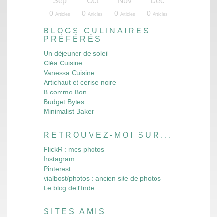
v
v
v
v
v
v
v
v
v
v
v
v
v
v
v
v
v
v
v
v
Déc
Déc
Déc
Déc
Déc
Déc
Déc
Déc
Déc
Déc
Déc
Déc
Déc
Déc
Déc
Déc
Déc
Déc
Déc
Déc
Sep
Oct
Nov
Déc
10
12
16
16
13
4
4
3
3
3
4
5
3
8
3
4
4
8
7
3
0
0
0
0
les
les
les
les
les
les
les
les
les
les
les
les
les
les
les
les
cles
cles
cles
cles
Articles
Articles
Articles
Articles
Articles
Articles
Articles
Articles
Articles
Articles
Articles
Articles
Articles
Articles
Articles
Articles
Articles
Articles
Articles
Articles
Articles
Articles
Articles
Articles
BLOGS CULINAIRES
PRÉFÉRÉS
Un déjeuner de soleil
Cléa Cuisine
Vanessa Cuisine
Artichaut et cerise noire
B comme Bon
Budget Bytes
Minimalist Baker
RETROUVEZ-MOI SUR...
FlickR : mes photos
Instagram
Pinterest
vialbost/photos : ancien site de photos
Le blog de l'Inde
SITES AMIS